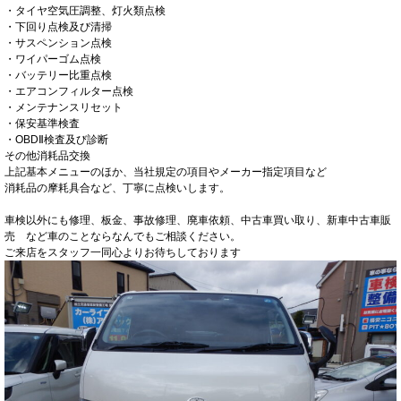
・タイヤ空気圧調整、灯火類点検
・下回り点検及び清掃
・サスペンション点検
・ワイパーゴム点検
・バッテリー比重点検
・エアコンフィルター点検
・メンテナンスリセット
・保安基準検査
・OBDⅡ検査及び診断
その他消耗品交換
上記基本メニューのほか、当社規定の項目やメーカー指定項目など
消耗品の摩耗具合など、丁寧に点検いします。
車検以外にも修理、板金、事故修理、廃車依頼、中古車買い取り、新車中古車販
売 など車のことならなんでもご相談ください。
ご来店をスタッフ一同心よりお待ちしております