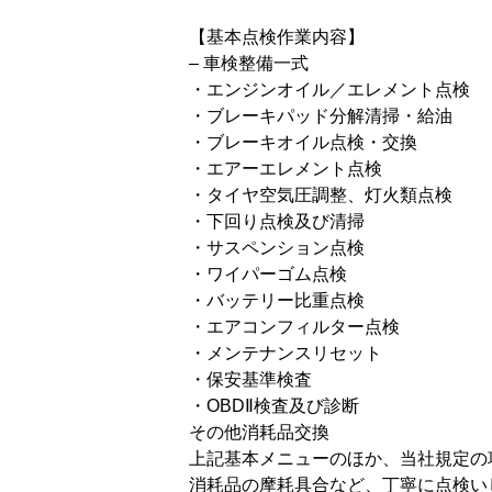
【基本点検作業内容】
– 車検整備一式
・エンジンオイル／エレメント点検
・ブレーキパッド分解清掃・給油
・ブレーキオイル点検・交換
・エアーエレメント点検
・タイヤ空気圧調整、灯火類点検
・下回り点検及び清掃
・サスペンション点検
・ワイパーゴム点検
・バッテリー比重点検
・エアコンフィルター点検
・メンテナンスリセット
・保安基準検査
・OBDⅡ検査及び診断
その他消耗品交換
上記基本メニューのほか、当社規定の
消耗品の摩耗具合など、丁寧に点検い