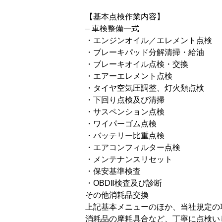
【基本点検作業内容】
– 車検整備一式
・エンジンオイル／エレメント点検
・ブレーキパッド分解清掃・給油
・ブレーキオイル点検・交換
・エアーエレメント点検
・タイヤ空気圧調整、灯火類点検
・下回り点検及び清掃
・サスペンション点検
・ワイパーゴム点検
・バッテリー比重点検
・エアコンフィルター点検
・メンテナンスリセット
・保安基準検査
・OBDⅡ検査及び診断
その他消耗品交換
上記基本メニューのほか、当社規定の
消耗品の摩耗具合など、丁寧に点検い