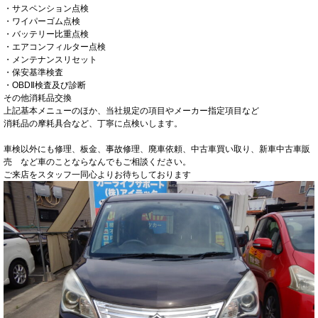
・サスペンション点検
・ワイパーゴム点検
・バッテリー比重点検
・エアコンフィルター点検
・メンテナンスリセット
・保安基準検査
・OBDⅡ検査及び診断
その他消耗品交換
上記基本メニューのほか、当社規定の項目やメーカー指定項目など
消耗品の摩耗具合など、丁寧に点検いします。
車検以外にも修理、板金、事故修理、廃車依頼、中古車買い取り、新車中古車販
売 など車のことならなんでもご相談ください。
ご来店をスタッフ一同心よりお待ちしております