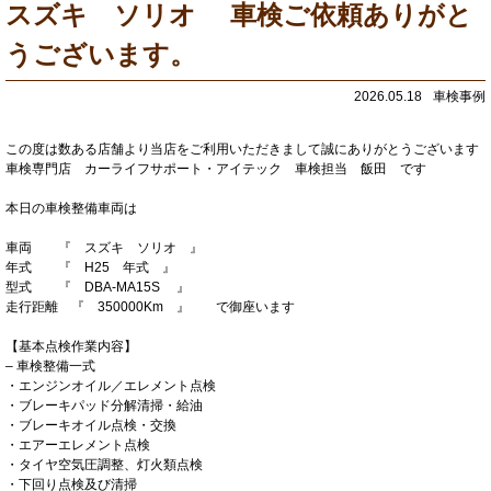
スズキ ソリオ 車検ご依頼ありがと
うございます。
2026.05.18
車検事例
この度は数ある店舗より当店をご利用いただきまして誠にありがとうございます
車検専門店 カーライフサポート・アイテック 車検担当 飯田 です
本日の車検整備車両は
車両 『 スズキ ソリオ 』
年式 『 H25 年式 』
型式 『 DBA-MA15S 』
走行距離 『 350000Km 』 で御座います
【基本点検作業内容】
– 車検整備一式
・エンジンオイル／エレメント点検
・ブレーキパッド分解清掃・給油
・ブレーキオイル点検・交換
・エアーエレメント点検
・タイヤ空気圧調整、灯火類点検
・下回り点検及び清掃