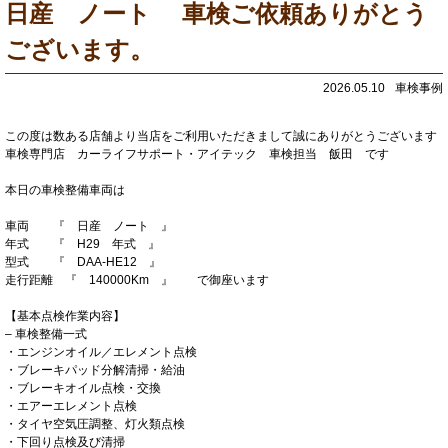
日産 ノート 車検ご依頼ありがとう
ございます。
2026.05.10
車検事例
この度は数ある店舗より当店をご利用いただきまして誠にありがとうございます
車検専門店 カーライフサポート・アイテック 車検担当 飯田 です
本日の車検整備車両は
車両 『 日産 ノート 』
年式 『 H29 年式 』
型式 『 DAA-HE12 』
走行距離 『 140000Km 』 で御座います
【基本点検作業内容】
– 車検整備一式
・エンジンオイル／エレメント点検
・ブレーキパッド分解清掃・給油
・ブレーキオイル点検・交換
・エアーエレメント点検
・タイヤ空気圧調整、灯火類点検
・下回り点検及び清掃