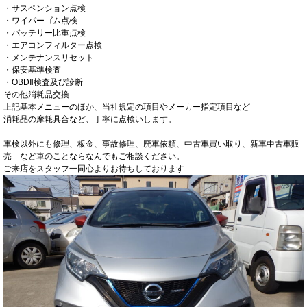
・サスペンション点検
・ワイパーゴム点検
・バッテリー比重点検
・エアコンフィルター点検
・メンテナンスリセット
・保安基準検査
・OBDⅡ検査及び診断
その他消耗品交換
上記基本メニューのほか、当社規定の項目やメーカー指定項目など
消耗品の摩耗具合など、丁寧に点検いします。
車検以外にも修理、板金、事故修理、廃車依頼、中古車買い取り、新車中古車販
売 など車のことならなんでもご相談ください。
ご来店をスタッフ一同心よりお待ちしております