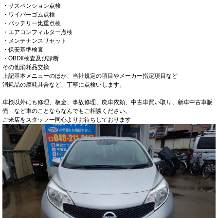
・サスペンション点検
・ワイパーゴム点検
・バッテリー比重点検
・エアコンフィルター点検
・メンテナンスリセット
・保安基準検査
・OBDⅡ検査及び診断
その他消耗品交換
上記基本メニューのほか、当社規定の項目やメーカー指定項目など
消耗品の摩耗具合など、丁寧に点検いします。
車検以外にも修理、板金、事故修理、廃車依頼、中古車買い取り、新車中古車販
売 など車のことならなんでもご相談ください。
ご来店をスタッフ一同心よりお待ちしております