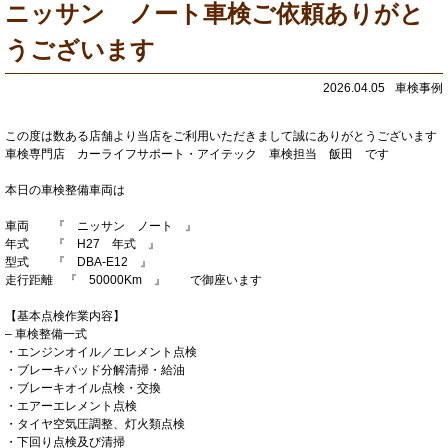
ニッサン ノート車検ご依頼ありがと
うございます
2026.04.05
車検事例
この度は数ある店舗より当店をご利用いただきまして誠にありがとうございます
車検専門店 カーライフサポート・アイテック 車検担当 飯田 です
本日の車検整備車両は
車両 『 ニッサン ノート 』
年式 『 H27 年式 』
型式 『 DBA-E12 』
走行距離 『 50000Km 』 で御座います
【基本点検作業内容】
– 車検整備一式
・エンジンオイル／エレメント点検
・ブレーキパッド分解清掃・給油
・ブレーキオイル点検・交換
・エアーエレメント点検
・タイヤ空気圧調整、灯火類点検
・下回り点検及び清掃