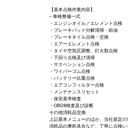
【基本点検作業内容】
– 車検整備一式
・エンジンオイル／エレメント点検
・ブレーキパッド分解清掃・給油
・ブレーキオイル点検・交換
・エアーエレメント点検
・タイヤ空気圧調整、灯火類点検
・下回り点検及び清掃
・サスペンション点検
・ワイパーゴム点検
・バッテリー比重点検
・エアコンフィルター点検
・メンテナンスリセット
・保安基準検査
・OBDⅡ検査及び診断
その他消耗品交換
上記基本メニューのほか、当社規定の
消耗品の摩耗具合など、丁寧に点検い