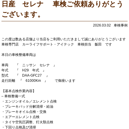
日産 セレナ 車検ご依頼ありがとう
ございます。
2026.03.02
車検事例
この度は数ある店舗より当店をご利用いただきまして誠にありがとうございます
車検専門店 カーライフサポート・アイテック 車検担当 飯田 です
本日の車検整備車両は
車両 『 ニッサン セレナ 』
年式 『 H29 年式 』
型式 『 DAA-GFC27 』
走行距離 『 61000Km 』 で御座います
【基本点検作業内容】
– 車検整備一式
・エンジンオイル／エレメント点検
・ブレーキパッド分解清掃・給油
・ブレーキオイル点検・交換
・エアーエレメント点検
・タイヤ空気圧調整、灯火類点検
・下回り点検及び清掃