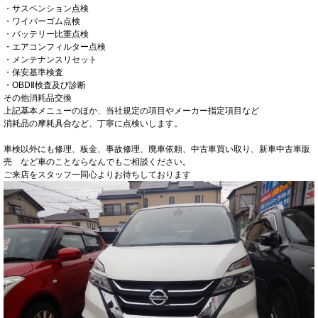
・サスペンション点検
・ワイパーゴム点検
・バッテリー比重点検
・エアコンフィルター点検
・メンテナンスリセット
・保安基準検査
・OBDⅡ検査及び診断
その他消耗品交換
上記基本メニューのほか、当社規定の項目やメーカー指定項目など
消耗品の摩耗具合など、丁寧に点検いします。
車検以外にも修理、板金、事故修理、廃車依頼、中古車買い取り、新車中古車販
売 など車のことならなんでもご相談ください。
ご来店をスタッフ一同心よりお待ちしております