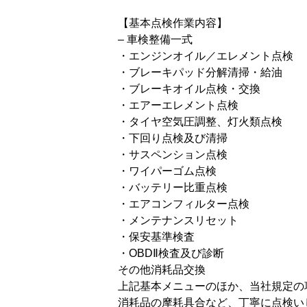
【基本点検作業内容】
– 車検整備一式
・エンジンオイル／エレメント点検
・ブレーキパッド分解清掃・給油
・ブレーキオイル点検・交換
・エアーエレメント点検
・タイヤ空気圧調整、灯火類点検
・下回り点検及び清掃
・サスペンション点検
・ワイパーゴム点検
・バッテリー比重点検
・エアコンフィルター点検
・メンテナンスリセット
・保安基準検査
・OBDⅡ検査及び診断
その他消耗品交換
上記基本メニューのほか、当社規定の
消耗品の摩耗具合など、丁寧に点検い