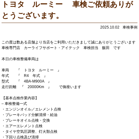
トヨタ ルーミー 車検ご依頼ありが
とうございます。
2025.10.02
車検事例
この度は数ある店舗より当店をご利用いただきまして誠にありがとうございます
車検専門店 カーライフサポート・アイテック 車検担当 飯田 です
本日の車検整備車両は
車両 『 トヨタ ルーミー 』
年式 『 R4 年式 』
型式 『 4BA-M900A 』
走行距離 『 20000Km 』 で御座います
【基本点検作業内容】
– 車検整備一式
・エンジンオイル／エレメント点検
・ブレーキパッド分解清掃・給油
・ブレーキオイル点検・交換
・エアーエレメント点検
・タイヤ空気圧調整、灯火類点検
・下回り点検及び清掃