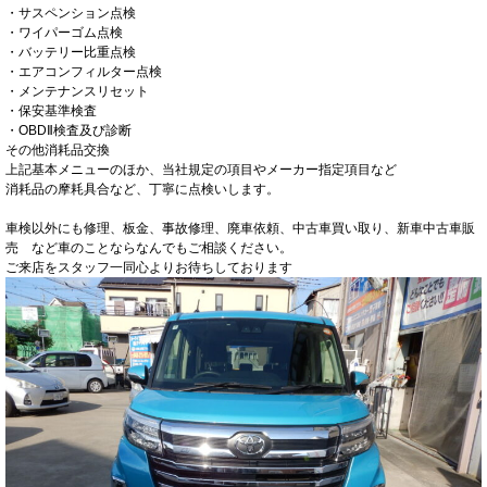
・サスペンション点検
・ワイパーゴム点検
・バッテリー比重点検
・エアコンフィルター点検
・メンテナンスリセット
・保安基準検査
・OBDⅡ検査及び診断
その他消耗品交換
上記基本メニューのほか、当社規定の項目やメーカー指定項目など
消耗品の摩耗具合など、丁寧に点検いします。
車検以外にも修理、板金、事故修理、廃車依頼、中古車買い取り、新車中古車販
売 など車のことならなんでもご相談ください。
ご来店をスタッフ一同心よりお待ちしております