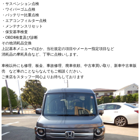
・サスペンション点検
・ワイパーゴム点検
・バッテリー比重点検
・エアコンフィルター点検
・メンテナンスリセット
・保安基準検査
・OBDⅡ検査及び診断
その他消耗品交換
上記基本メニューのほか、当社規定の項目やメーカー指定項目など
消耗品の摩耗具合など、丁寧に点検いします。
車検以外にも修理、板金、事故修理、廃車依頼、中古車買い取り、新車中古車販
売 など車のことならなんでもご相談ください。
ご来店をスタッフ一同心よりお待ちしております