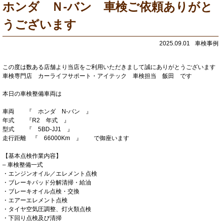
ホンダ Ｎ-バン 車検ご依頼ありがと
うございます
2025.09.01
車検事例
この度は数ある店舗より当店をご利用いただきまして誠にありがとうございます
車検専門店 カーライフサポート・アイテック 車検担当 飯田 です
本日の車検整備車両は
車両 『 ホンダ N-バン 』
年式 『R2 年式 』
型式 『 5BD-JJ1 』
走行距離 『 66000Km 』 で御座います
【基本点検作業内容】
– 車検整備一式
・エンジンオイル／エレメント点検
・ブレーキパッド分解清掃・給油
・ブレーキオイル点検・交換
・エアーエレメント点検
・タイヤ空気圧調整、灯火類点検
・下回り点検及び清掃