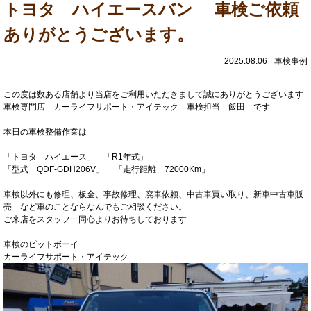
トヨタ ハイエースバン 車検ご依頼
ありがとうございます。
2025.08.06
車検事例
この度は数ある店舗より当店をご利用いただきまして誠にありがとうございます
車検専門店 カーライフサポート・アイテック 車検担当 飯田 です
本日の車検整備作業は
「トヨタ ハイエース」 「R1年式」
「型式 QDF-GDH206V」 「走行距離 72000Km」
車検以外にも修理、板金、事故修理、廃車依頼、中古車買い取り、新車中古車販
売 など車のことならなんでもご相談ください。
ご来店をスタッフ一同心よりお待ちしております
車検のピットボーイ
カーライフサポート・アイテック