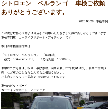
シトロエン ベルランゴ 車検ご依頼
ありがとうございます。
2025.05.26
車検事例
この度は数ある店舗より当店をご利用いただきまして誠にありがとうございます
車検専門店 カーライフサポート・アイテック です
本日の車検整備作業は
「シトロエン ベルランゴ」 「R4年式」
「型式 3DA-K9CYH01」 「走行距離 15000Km」
車検以外にも修理、板金、事故修理、廃車依頼、中古車買い取り、新車中古車販
売 など車のことならなんでもご相談ください。
ご来店をスタッフ一同心よりお待ちしております
車検のピットボーイ
カーライフサポート・アイテック