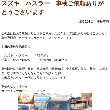
スズキ ハスラー 車検ご依頼ありが
とうございます
2025.01.24
車検事例
この度は数ある店舗より当店をご利用いただきまして誠にありがとうございます
車検専門店 カーライフサポート・アイテック です
本日の車検整備作業は
「スズキ ハスラー」 「R2年式」
「型式 5AA-MR92S」 「走行距離 31000Km」
車検以外にも修理、板金、事故修理、廃車依頼、中古車買い取り、新車中古車販
売 など車のことならなんでもご相談ください。
ご来店をスタッフ一同心よりお待ちしております
車検のピットボーイ
カーライフサポート・アイテック