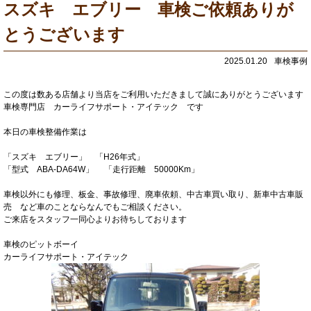
スズキ エブリー 車検ご依頼ありが
とうございます
2025.01.20
車検事例
この度は数ある店舗より当店をご利用いただきまして誠にありがとうございます
車検専門店 カーライフサポート・アイテック です
本日の車検整備作業は
「スズキ エブリー」 「H26年式」
「型式 ABA-DA64W」 「走行距離 50000Km」
車検以外にも修理、板金、事故修理、廃車依頼、中古車買い取り、新車中古車販
売 など車のことならなんでもご相談ください。
ご来店をスタッフ一同心よりお待ちしております
車検のピットボーイ
カーライフサポート・アイテック