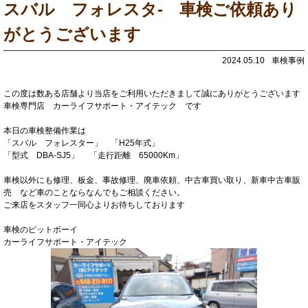
スバル フォレスタ- 車検ご依頼あり
がとうございます
2024.05.10
車検事例
この度は数ある店舗より当店をご利用いただきまして誠にありがとうございます
車検専門店 カーライフサポート・アイテック です
本日の車検整備作業は
「スバル フォレスター」 「H25年式」
「型式 DBA-SJ5」 「走行距離 65000Km」
車検以外にも修理、板金、事故修理、廃車依頼、中古車買い取り、新車中古車販
売 など車のことならなんでもご相談ください。
ご来店をスタッフ一同心よりお待ちしております
車検のピットボーイ
カーライフサポート・アイテック