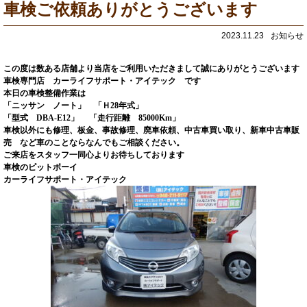
車検ご依頼ありがとうございます
2023.11.23
お知らせ
この度は数ある店舗より当店をご利用いただきまして誠にありがとうございます
車検専門店 カーライフサポート・アイテック です
本日の車検整備作業は
「
ニッサン ノート
」 「Ｈ
28
年式」
「型式
DBA-E12
」 「走行距離
85000Km
」
車検以外にも修理、板金、事故修理、廃車依頼、中古車買い取り、新車中古車販
売 など車のことならなんでもご相談ください。
ご来店をスタッフ一同心よりお待ちしております
車検のピットボーイ
カーライフサポート・アイテック