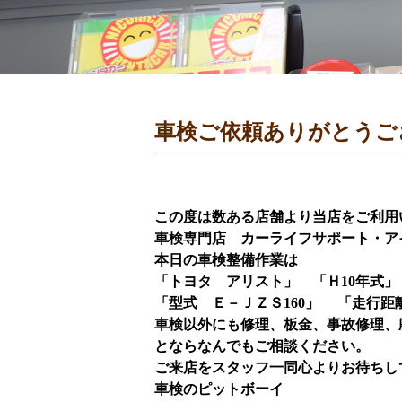
車検ご依頼ありがとうご
この度は数ある店舗より当店をご利用
車検専門店 カーライフサポート・ア
本日の車検整備作業は
「
トヨタ アリスト
」 「Ｈ
10
年式
「型式 Ｅ－ＪＺＳ
160
」 「走行
車検以外にも修理、板金、事故修理、
とならなんでもご相談ください。
ご来店をスタッフ一同心よりお待ちし
車検のピットボーイ