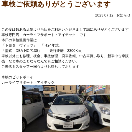
車検ご依頼ありがとうございます
2023.07.12
お知らせ
この度は数ある店舗より当店をご利用いただきまして誠にありがとうございます
車検専門店 カーライフサポート・アイテック です
本日の車検整備作業は
「トヨタ ヴィッツ」 「Ｈ24年式」
「型式 DBA-NCP130」 「走行距離 2300Km」
車検以外にも修理、板金、事故修理、廃車依頼、中古車買い取り、新車中古車販
売 など車のことならなんでもご相談ください。
ご来店をスタッフ一同心よりお待ちしております
車検のピットボーイ
カーライフサポート・アイテック